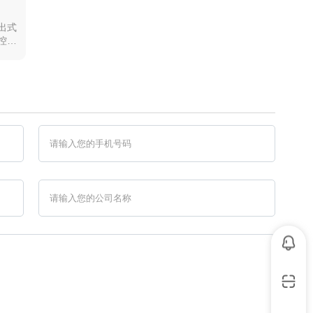
抽出式
控制
、高
系统
量分
。我
系列低
可靠
全性
提供
列总