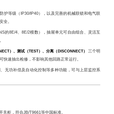
护等级（IP30/IP40），以及完善的机械联锁和电气联
安全。
S的8E/4、8E/2模数），抽屉单元可自由组合、灵活互
。
NECT）、测试（TEST）、分离（DISCONNECT）
三个明
可快速抽出检修，不影响其他回路正常运行。
、无功补偿及自动化控制等多种功能，可与上层监控系
柜，符合JB/T9661等中国标准。