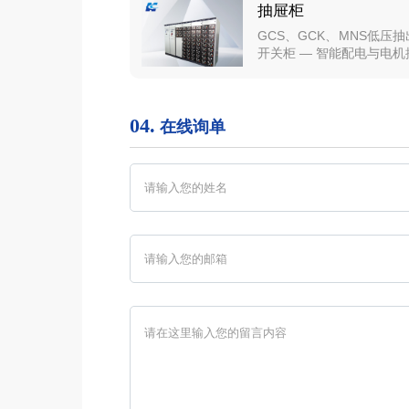
抽屉柜
GCS、GCK、MNS低压
开关柜 — 智能配电与电机
的核心在现代化工矿企业
层建筑和基础设施的配电
中，低压开关柜扮演着“能
04.
配与控制中枢”的关键角色
在线询单
们的GCS、GCK及MNS
压抽出式开关柜，以其高
性、灵活配置与卓越安
能，为各类复杂应用场景
先进的配电解决方案。系
览：精湛科技，驱