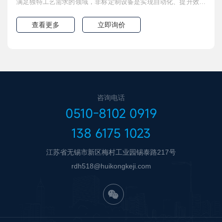
满足独特工艺需求的领域，非标定制设备是实现自动化、提升效率
和突破生产瓶颈的关键。我们专注于设计、制造与集成各类非标自
动化设备、专机及生产线，以创新的工程思维、精湛的制造工艺和
查看更多
立即询价
丰富的项目经验，为您提供量身定制的完美解决方案，解决您的特
定生产难题。核心价值：从概念
咨询电话
0510-8102 0919
138 6175 1023
江苏省无锡市新区梅村工业园锡泰路217号
rdh518@huikongkeji.com