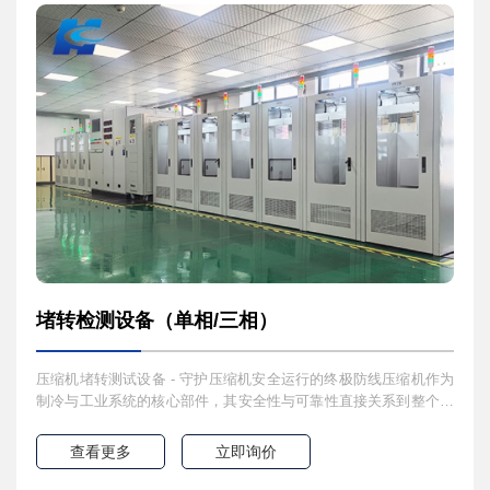
堵转检测设备（单相/三相）
压缩机堵转测试设备 - 守护压缩机安全运行的终极防线压缩机作为
制冷与工业系统的核心部件，其安全性与可靠性直接关系到整个系
立即提交
统的运行效率与寿命。我们的压缩机堵转测试设备，是专为验证压
缩机极限性能与安全保护机制而设计的精密测试解决方案。设备核
查看更多
立即询价
心价值精准模拟极端工况：精确复现堵转状态，测试压缩机在极限
条件下的性能表现全面安全保