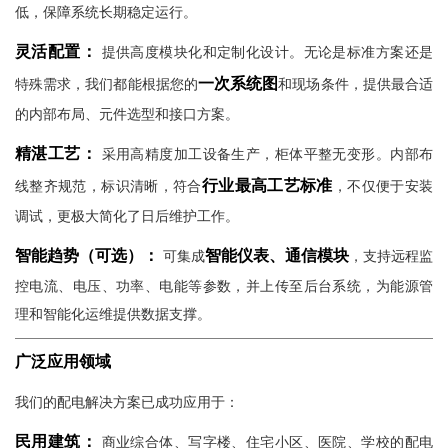
低，保障系统长期稳定运行。
灵活配置：
提供高度模块化和定制化设计。无论是标准方案还是
一次系统图
特殊需求，我们都能根据您的
和现场条件，提供最合适
的内部布局、元件选型和接口方案。
精湛工艺：
采用高精度加工设备生产，柜体平整无变形。内部布
行业最高工艺标准
线整齐规范，标识清晰，符合
，不仅便于安装
调试，更极大简化了日后维护工作。
立即提交
智能趋势（可选）：
智能仪表、通信模块
可集成
，支持远程监
控电流、电压、功率、电能等参数，并上传至后台系统，为能源管
理和智能化运维提供数据支撑。
广泛应用领域
我们的配电解决方案已成功应用于：
民用建筑：
商业综合体、写字楼、住宅小区、医院、学校的配电