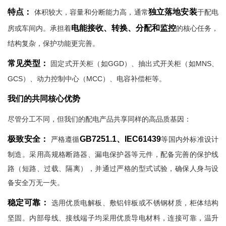
特点：
独立落地安装
体积较大，容量和分断能力高，通常
于配电
电能接收、转换、分配和监控
房或车间内。承担着
的核心任务，
结构复杂，保护功能更完善。
常见类型：
固定式开关柜（如GGD）、抽出式开关柜（如MNS、
GCS）、动力控制中心（MCC）、电容补偿柜等。
我们的共同核心优势
尽管分工不同，但我们的配电产品共享同样的高品质基因：
极致安全：
GB7251.1、IEC61439
严格遵循
等国内外标准设计
制造。采用高规格断路器、漏电保护器等元件，配备完善的保护线
路（短路、过载、隔离），并通过严格的型式试验，确保人身与设
备安全万无一失。
稳定可靠：
选用优质电解板、敷铝锌板或不锈钢材质，柜体结构
坚固。内部母线、接线端子均采用优质导电材料，连接可靠，温升