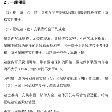
2．一般项目
（1）柜、屏、台、箱、盘相互间与基础型钢应用镀锌螺栓连接且防
松零件齐全。
（2）配电箱（盘）安装应符合下列规定：
箱盘内配线整齐，无铰接现象。导线连接紧密，不伤芯线不断股。
垫圈下螺线两侧压的导线截面积相等。同一端子上导线连接不多于2
根，防检垫圈等零件齐全。回路编号齐全，标识正确。
箱盘内开关灵活可靠。带有漏电保护的回路，漏电保护装置动作电
流不大于30mA，动作时间不大于0.1s。
照明箱、盘内分别设置零线（N）和保护接地线（PE）汇流排。 箱
（盘）不采用可燃材料制作，箱盘涂层完整。
箱位准确，安装牢固，部件齐全。箱体开孔与导管管径适配。暗装
配电箱箱盖紧贴墙面。
垂直允许偏差1.5‰，底边距地1.5m。